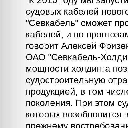
"К 2010 году мы запуст
судовых кабелей новог
"Севкабель" сможет пр
кабелей, и по прогноз
говорит Алексей Фризе
ОАО "Севкабель-Холди
мощности холдинга поз
судостроительную отра
продукцией, в том чис
поколения. При этом су
которых возобновится 
прежнему востребованы