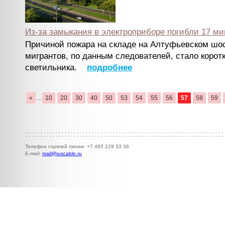
Из-за замыкания в электроприборе погибли 17 ми
Причиной пожара на складе на Алтуфьевском шос
мигрантов, по данным следователей, стало корот
светильника.
подробнее
«
...
10
20
30
40
50
53
54
55
56
57
58
59
Телефон горячей линии: +7 495 229 33 36
E-mail:
mail@ruscable.ru